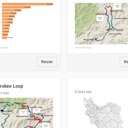
Reuse
R
rokee Loop
8 days ago
ys ago