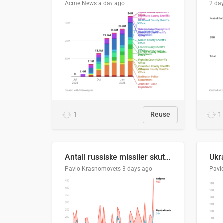
Acme News
a day ago
2 da
1
Reuse
1
Antall russiske missiler skutt mot Ukraina og nøytralisert, per måned
Pavlo Krasnomovets
3 days ago
Pavl