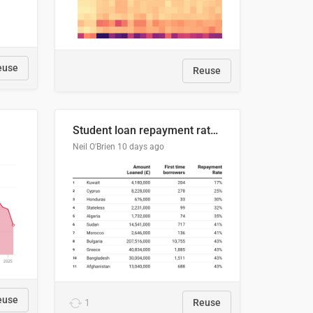
euse
Reuse
Student loan repayment rate by nationality
Neil O'Brien
10 days ago
euse
1
Reuse