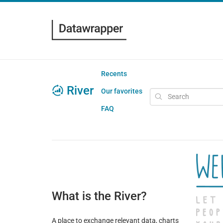
Recents
River
Our favorites
FAQ
What is the River?
A place to exchange relevant data, charts