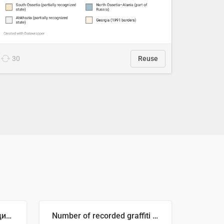
30
Reuse
🥒 Крупнейшие производители огурцов в мире, 2023 год (млн тонн)
Number of recorded graffiti incidents in 2025