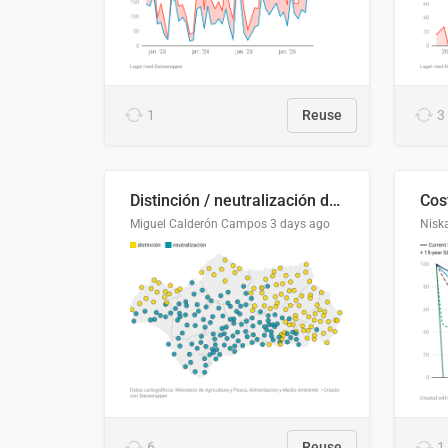
1
Reuse
3
Distinción / neutralización de s / θ en el ALEA
Miguel Calderón Campos
3 days ago
Nisk
6
Reuse
1