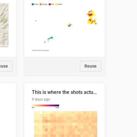
euse
Reuse
This is where the shots actually go
9 days ago