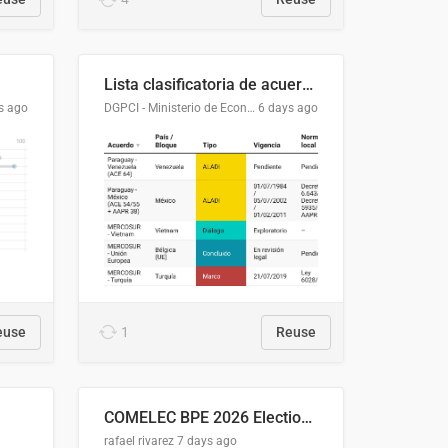
Lista clasificatoria de acuerdos comerciales
s ago
DGPCI - Ministerio de Economía y Finanzas, Paraguay
6 days ago
euse
1
Reuse
COMELEC BPE 2026 Election Areas of Concern
rafael rivarez
7 days ago