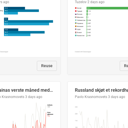
ys ago
Tuzelov
2 days ago
Reuse
R
Ukrainas verste måned med missilangrep
o Krasnomovets
3 days ago
Pavlo Krasnomovets
3 days ago