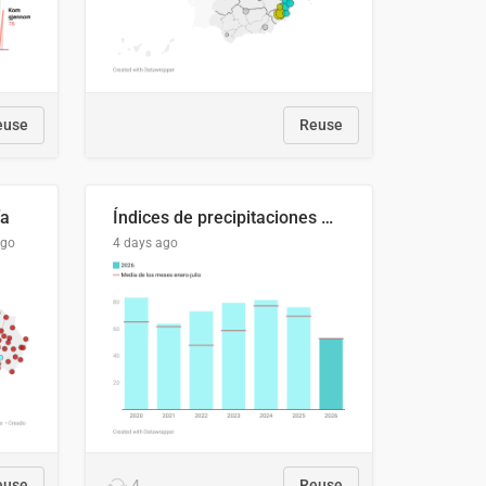
euse
Reuse
ía
Índices de precipitaciones medio anual
ago
4 days ago
euse
4
Reuse