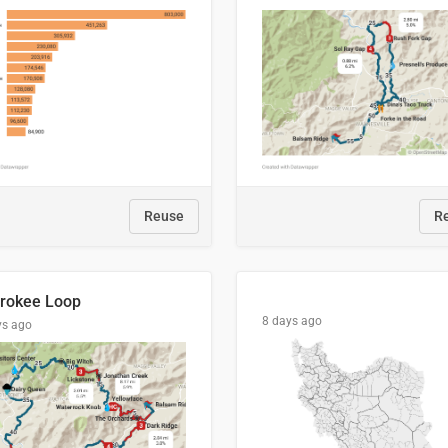
Reuse
R
rokee Loop
8 days ago
ys ago