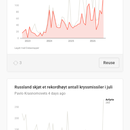
3
Reuse
Russland skjøt et rekordhøyt antall kryssmissiler i juli
Pavlo Krasnomovets
4 days ago