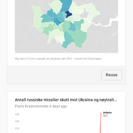
Reuse
Antall russiske missiler skutt mot Ukraina og nøytralisert, per måned
Pavlo Krasnomovets
4 days ago