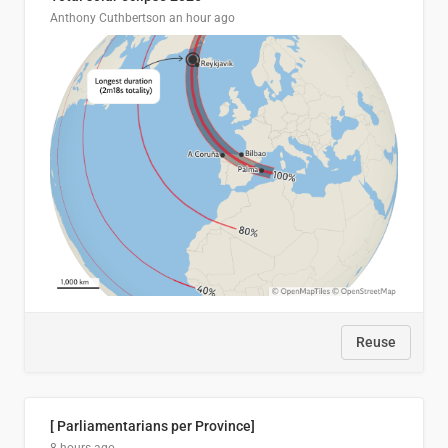
Anthony Cuthbertson
an hour ago
Reuse
[ Parliamentarians per Province]