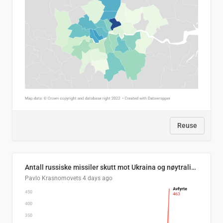
Reuse
Antall russiske missiler skutt mot Ukraina og nøytralisert, per måned
Pavlo Krasnomovets
4 days ago