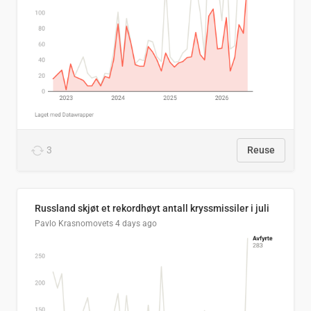
3
Reuse
Russland skjøt et rekordhøyt antall kryssmissiler i juli
Pavlo Krasnomovets
4 days ago