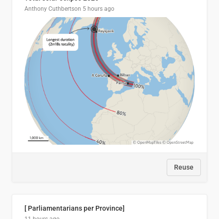
Anthony Cuthbertson
5 hours ago
Reuse
[ Parliamentarians per Province]